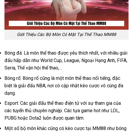
Giới Thiệu Các Bộ Môn Có Mặt Tại Thể Thao MM88
Bóng đá: Là môn thể thao được yêu thích nhất, với nhiều giải
đấu hấp dẫn như World Cup, League, Ngoại Hạng Anh, FIFA,
Seria, Thế vận hội thể thao,…
Bóng rổ: Bóng rổ cũng là một môn thể thao nổi tiếng, đặc
biệt là giải đấu NBA, nơi có cập nhật kèo cược vô cùng đa
dạng.
Esport: Các giải đấu thể thao điện tử với sự tham gia của
các tuyển thủ chuyên nghiệp. Các tựa game hot như LOL,
PUBG hoặc Dota2 luôn được quan tâm.
Một số bộ môn khác cũng có kèo cược tại MM88 như bóng