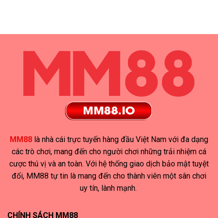
Hũ
–
Chuẩn
Aztec
Slot
Tỷ
–
Game
Lệ
Khám
Á
Phá
Đông,
Kho
Thưởng
Báu
Siêu
Cổ
Lớn
Đại,
Thưởng
Lớn
Cực
Đã
MM88
là nhà cái trực tuyến hàng đầu Việt Nam với đa dạng
các trò chơi, mang đến cho người chơi những trải nhiệm cá
cược thú vị và an toàn. Với hệ thống giao dịch bảo mật tuyệt
đối, MM88 tự tin là mang đến cho thành viên một sân chơi
uy tín, lành mạnh.
CHÍNH SÁCH MM88