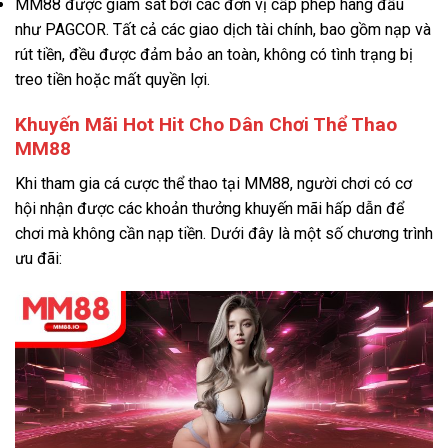
MM88 được giám sát bởi các đơn vị cấp phép hàng đầu
như PAGCOR. Tất cả các giao dịch tài chính, bao gồm nạp và
rút tiền, đều được đảm bảo an toàn, không có tình trạng bị
treo tiền hoặc mất quyền lợi.
Khuyến Mãi Hot Hit Cho Dân Chơi Thể Thao
MM88
Khi tham gia cá cược thể thao tại MM88, người chơi có cơ
hội nhận được các khoản thưởng khuyến mãi hấp dẫn để
chơi mà không cần nạp tiền. Dưới đây là một số chương trình
ưu đãi: