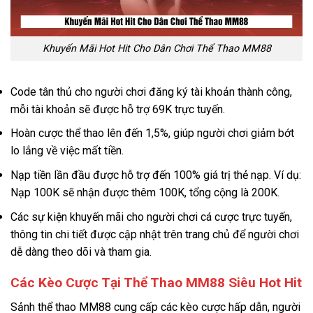
Khuyến Mãi Hot Hit Cho Dân Chơi Thể Thao MM88
Code tân thủ cho người chơi đăng ký tài khoản thành công,
mỗi tài khoản sẽ được hỗ trợ 69K trực tuyến.
Hoàn cược thể thao lên đến 1,5%, giúp người chơi giảm bớt
lo lắng về việc mất tiền.
Nạp tiền lần đầu được hỗ trợ đến 100% giá trị thẻ nạp. Ví dụ:
Nạp 100K sẽ nhận được thêm 100K, tổng cộng là 200K.
Các sự kiện khuyến mãi cho người chơi cá cược trực tuyến,
thông tin chi tiết được cập nhật trên trang chủ để người chơi
dễ dàng theo dõi và tham gia.
Các Kèo Cược Tại Thể Thao MM88 Siêu Hot Hit
Sảnh thể thao MM88 cung cấp các kèo cược hấp dẫn, người