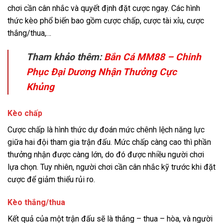
chơi cần cân nhắc và quyết định đặt cược ngay. Các hình
thức kèo phổ biến bao gồm cược chấp, cược tài xỉu, cược
thắng/thua,…
Tham khảo thêm:
Bắn Cá MM88 – Chinh
Phục Đại Dương Nhận Thưởng Cực
Khủng
Kèo chấp
Cược chấp là hình thức dự đoán mức chênh lệch năng lực
giữa hai đội tham gia trận đấu. Mức chấp càng cao thì phần
thưởng nhận được càng lớn, do đó được nhiều người chơi
lựa chọn. Tuy nhiên, người chơi cần cân nhắc kỹ trước khi đặt
cược để giảm thiểu rủi ro.
Kèo thắng/thua
Kết quả của một trận đấu sẽ là thắng – thua – hòa, và người