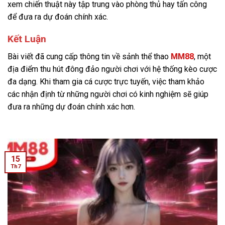
xem chiến thuật này tập trung vào phòng thủ hay tấn công
để đưa ra dự đoán chính xác.
Kết Luận
Bài viết đã cung cấp thông tin về sảnh
thể thao
MM88
, một
địa điểm thu hút đông đảo người chơi với hệ thống kèo cược
đa dạng. Khi tham gia cá cược trực tuyến, việc tham khảo
các nhận định từ những người chơi có kinh nghiệm sẽ giúp
đưa ra những dự đoán chính xác hơn.
15
Th7