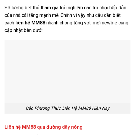
Số lượng bet thủ tham gia trải nghiệm các trò chơi hấp dẫn
của nhà cái tăng mạnh mẽ. Chính vì vậy nhu cầu cần biết
cách
liên hệ MM88
nhanh chóng tăng vọt, mời newbie cùng
cập nhật bên dưới:
Các Phương Thức Liên Hệ MM88 Hiện Nay
Liên hệ MM88 qua đường dây nóng