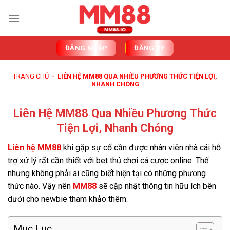
Skip
to
content
ĐĂNG NHẬP
ĐĂNG KÝ
TRANG CHỦ
-
LIÊN HỆ MM88 QUA NHIỀU PHƯƠNG THỨC TIỆN LỢI,
NHANH CHÓNG
Liên Hệ MM88 Qua Nhiều Phương Thức
Tiện Lợi, Nhanh Chóng
Liên hệ MM88
khi gặp sự cố cần được nhân viên nhà cái hỗ
trợ xử lý rất cần thiết với bet thủ chơi cá cược online. Thế
nhưng không phải ai cũng biết hiện tại có những phương
thức nào. Vậy nên
MM88
sẽ cập nhật thông tin hữu ích bên
dưới cho newbie tham khảo thêm.
Mục Lục