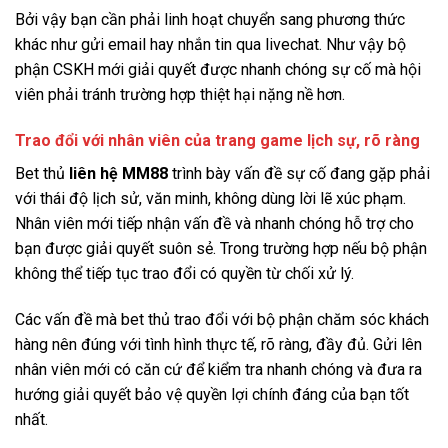
Bởi vậy bạn cần phải linh hoạt chuyển sang phương thức
khác như gửi email hay nhắn tin qua livechat. Như vậy bộ
phận CSKH mới giải quyết được nhanh chóng sự cố mà hội
viên phải tránh trường hợp thiệt hại nặng nề hơn.
Trao đổi với nhân viên của trang game lịch sự, rõ ràng
Bet thủ
liên hệ MM88
trình bày vấn đề sự cố đang gặp phải
với thái độ lịch sử, văn minh, không dùng lời lẽ xúc phạm.
Nhân viên mới tiếp nhận vấn đề và nhanh chóng hỗ trợ cho
bạn được giải quyết suôn sẻ. Trong trường hợp nếu bộ phận
không thể tiếp tục trao đổi có quyền từ chối xử lý.
Các vấn đề mà bet thủ trao đổi với bộ phận chăm sóc khách
hàng nên đúng với tình hình thực tế, rõ ràng, đầy đủ. Gửi lên
nhân viên mới có căn cứ để kiểm tra nhanh chóng và đưa ra
hướng giải quyết bảo vệ quyền lợi chính đáng của bạn tốt
nhất.