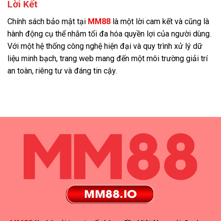
Lời Kết
Chính sách bảo mật
tại
MM88
là một lời cam kết và cũng là
hành động cụ thể nhằm tối đa hóa quyền lợi của người dùng.
Với một hệ thống công nghệ hiện đại và quy trình xử lý dữ
liệu minh bạch, trang web mang đến một môi trường giải trí
an toàn, riêng tư và đáng tin cậy.