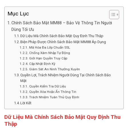
Mục Lục
Chính Sách Bảo Mật MM88 – Bảo Vệ Thông Tin Người
Dùng Tối Ưu
Dữ Liệu Mà Chính Sách Bảo Mật Quy Định Thu Thập
Biện Pháp Được Chính Sách Bảo Mật MM88 Áp Dụng
Mã Hóa Đa Lớp Chuẩn SSL
Chống Xâm Nhập Tự Động
Giới Hạn Quyền Truy Cập
Cập Nhật Định Kỳ
Giám Sát An Ninh Thường Xuyên
Quyền Lợi, Trách Nhiệm Người Dùng Tại Chính Sách Bảo
Mật
Quyền Kiểm Tra Dữ Liệu
Quyền Xóa Hoặc Ẩn Thông Tin
Trách Nhiệm Tuân Thủ Quy Định
Lời Kết
Dữ Liệu Mà Chính Sách Bảo Mật Quy Định Thu
Thập