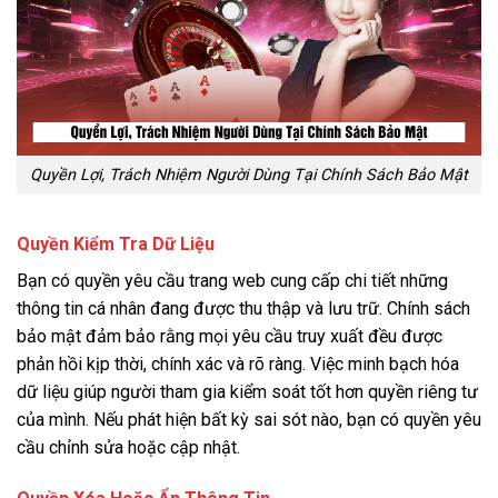
Quyền Lợi, Trách Nhiệm Người Dùng Tại Chính Sách Bảo Mật
Quyền Kiểm Tra Dữ Liệu
Bạn có quyền yêu cầu trang web cung cấp chi tiết những
thông tin cá nhân đang được thu thập và lưu trữ. Chính sách
bảo mật đảm bảo rằng mọi yêu cầu truy xuất đều được
phản hồi kịp thời, chính xác và rõ ràng. Việc minh bạch hóa
dữ liệu giúp người tham gia kiểm soát tốt hơn quyền riêng tư
của mình. Nếu phát hiện bất kỳ sai sót nào, bạn có quyền yêu
cầu chỉnh sửa hoặc cập nhật.