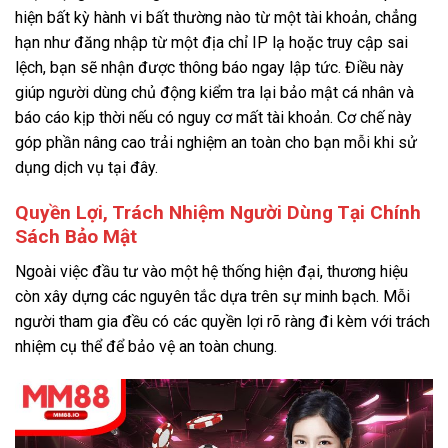
hiện bất kỳ hành vi bất thường nào từ một tài khoản, chẳng
hạn như đăng nhập từ một địa chỉ IP lạ hoặc truy cập sai
lệch, bạn sẽ nhận được thông báo ngay lập tức. Điều này
giúp người dùng chủ động kiểm tra lại bảo mật cá nhân và
báo cáo kịp thời nếu có nguy cơ mất tài khoản. Cơ chế này
góp phần nâng cao trải nghiệm an toàn cho bạn mỗi khi sử
dụng dịch vụ tại đây.
Quyền Lợi, Trách Nhiệm Người Dùng Tại Chính
Sách Bảo Mật
Ngoài việc đầu tư vào một hệ thống hiện đại, thương hiệu
còn xây dựng các nguyên tắc dựa trên sự minh bạch. Mỗi
người tham gia đều có các quyền lợi rõ ràng đi kèm với trách
nhiệm cụ thể để bảo vệ an toàn chung.