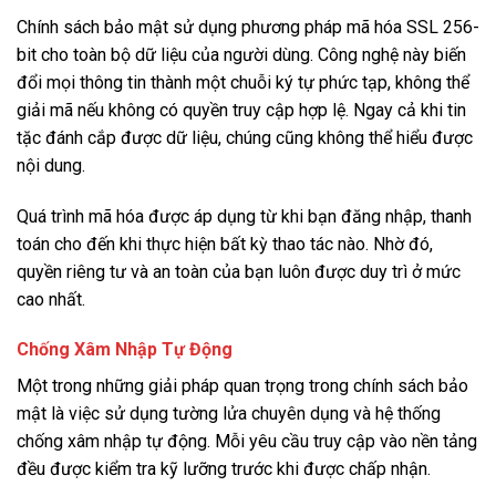
Chính sách bảo mật sử dụng phương pháp mã hóa SSL 256-
bit cho toàn bộ dữ liệu của người dùng. Công nghệ này biến
đổi mọi thông tin thành một chuỗi ký tự phức tạp, không thể
giải mã nếu không có quyền truy cập hợp lệ. Ngay cả khi tin
tặc đánh cắp được dữ liệu, chúng cũng không thể hiểu được
nội dung.
Quá trình mã hóa được áp dụng từ khi bạn đăng nhập, thanh
toán cho đến khi thực hiện bất kỳ thao tác nào. Nhờ đó,
quyền riêng tư và an toàn của bạn luôn được duy trì ở mức
cao nhất.
Chống Xâm Nhập Tự Động
Một trong những giải pháp quan trọng trong chính sách bảo
mật là việc sử dụng tường lửa chuyên dụng và hệ thống
chống xâm nhập tự động. Mỗi yêu cầu truy cập vào nền tảng
đều được kiểm tra kỹ lưỡng trước khi được chấp nhận.