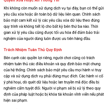
Quyền Xóa Hoặc Ẩn Thông Tin
Khi không còn muốn sử dụng dịch vụ tại đây, bạn có thể gửi
yêu cầu xóa hoặc ẩn toàn bộ dữ liệu liên quan. Chính sách
bảo mật cam kết xử lý các yêu cầu xóa dữ liệu theo đúng
quy trình và không tiết lộ cho bất kỳ bên thứ ba nào. Thời
gian xử lý yêu cầu cũng được tối ưu hóa để đảm bảo trải
nghiệm của người dùng luôn được ưu tiên hàng đầu.
Trách Nhiệm Tuân Thủ Quy Định
Bên cạnh các quyền lợi riêng, người chơi cũng có trách
nhiệm tuân thủ các điều khoản và quy định bảo mật chung
của hệ thống. Chính sách bảo mật yêu cầu mọi hành vi truy
cập và sử dụng dịch vụ phải đúng mục đích. Các hành vi cố
ý phá hoại, dò quét dữ liệu hoặc lan truyền mã độc đều bị
nghiêm cấm tuyệt đối. Người vi phạm sẽ bị xử lý theo quy
định của pháp luật hoặc bị khóa tài khoản vĩnh viễn nếu phát
hiện sai phạm.