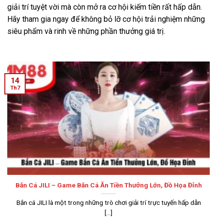
giải trí tuyệt vời mà còn mở ra cơ hội kiếm tiền rất hấp dẫn.
Hãy tham gia ngay để không bỏ lỡ cơ hội trải nghiệm những
siêu phẩm và rinh về những phần thưởng giá trị.
14
Th7
Bắn Cá JILI – Game Bắn Cá Ăn Tiền Thưởng Lớn, Đồ Họa Đỉnh
Bắn cá JILI là một trong những trò chơi giải trí trực tuyến hấp dẫn
[...]