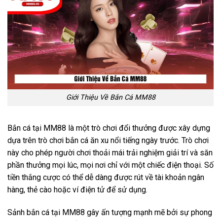
Giới Thiệu Về Bắn Cá MM88
Bắn cá tại MM88 là một trò chơi đổi thưởng được xây dựng
dựa trên trò chơi bắn cá ăn xu nổi tiếng ngày trước. Trò chơi
này cho phép người chơi thoải mái trải nghiệm giải trí và săn
phần thưởng mọi lúc, mọi nơi chỉ với một chiếc điện thoại. Số
tiền thắng cược có thể dễ dàng được rút về tài khoản ngân
hàng, thẻ cào hoặc ví điện tử để sử dụng.
Sảnh bắn cá tại MM88 gây ấn tượng mạnh mẽ bởi sự phong