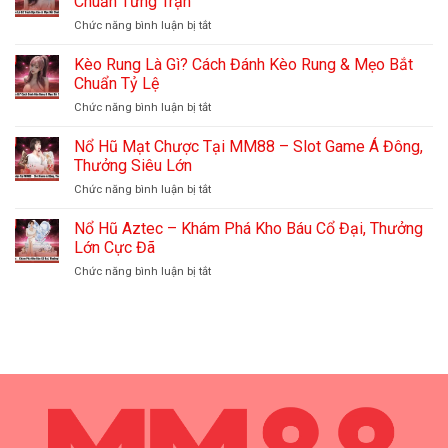
Chuẩn Từng Trận
Vén
Chức năng bình luận bị tắt
ở
Màn
Kèo
Các
Phạt
Kèo Rung Là Gì? Cách Đánh Kèo Rung & Mẹo Bắt
Thông
Góc
Tin
Chuẩn Tỷ Lệ
Là
Về
Chức năng bình luận bị tắt
ở
Gì?
Nhà
Kèo
Cách
Cái
Rung
Nổ Hũ Mạt Chược Tại MM88 – Slot Game Á Đông,
Đọc
Top
Là
Kèo
Thưởng Siêu Lớn
1
Gì?
&
Việt
Chức năng bình luận bị tắt
ở
Cách
Mẹo
Nam
Nổ
Đánh
Bắt
Hũ
Nổ Hũ Aztec – Khám Phá Kho Báu Cổ Đại, Thưởng
Kèo
Chuẩn
Mạt
Rung
Lớn Cực Đã
Từng
Chược
&
Trận
Chức năng bình luận bị tắt
ở
Tại
Mẹo
Nổ
MM88
Bắt
Hũ
–
Chuẩn
Aztec
Slot
Tỷ
–
Game
Lệ
Khám
Á
Phá
Đông,
Kho
Thưởng
Báu
Siêu
Cổ
Lớn
Đại,