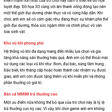
Điểm mạnh lớn nhất của trò chơi này nằm ở thiết kế đồ họa
tuyệt đẹp. Đồ họa 3D cùng với âm thanh sống động tạo nên
một thế giới đại dương chân thực và vô cùng hấp dẫn. Khi
chơi, anh em sẽ có cảm giác như đang thực sự khám phá thế
giới đại dương, thỏa sức ngắm nhìn và chinh phục vô vàn
loài sinh vật.
Kho vũ khí phong phú
Hệ thống vũ khí đa dạng mang đến nhiều lựa chọn và gia
tăng khả năng săn thưởng hiệu quả. Anh em có thể thoải mái
sử dụng các loại vũ khí như: Bom, đại bác, súng tầm trung…
Đặc biệt, khi thăng cấp hoặc hoàn thành các nhiệm vụ được
giao, anh em còn được tặng thêm vũ khí miễn phí và những
phần thưởng có giá trị.
Bắn cá MM88 trả thưởng cao
Một ưu điểm nữa không thể bỏ qua của trò chơi này là tỷ lệ
trả thưởng cực kỳ cao. Vì vậy, khi chơi game anh em không