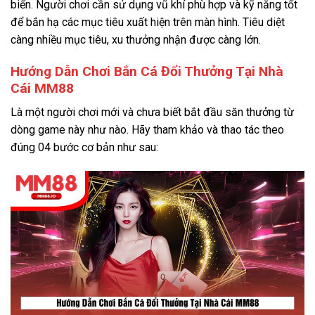
biển. Người chơi cần sử dụng vũ khí phù hợp và kỹ năng tốt
để bắn hạ các mục tiêu xuất hiện trên màn hình. Tiêu diệt
càng nhiều mục tiêu, xu thưởng nhận được càng lớn.
Hướng Dẫn Chơi Bắn Cá Đổi Thưởng Tại Nhà
Cái MM88
Là một người chơi mới và chưa biết bắt đầu săn thưởng từ
dòng game này như nào. Hãy tham khảo và thao tác theo
đúng 04 bước cơ bản như sau: