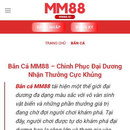
Skip
to
content
ĐĂNG NHẬP
ĐĂNG KÝ
TRANG CHỦ
-
BẮN CÁ
Bắn Cá MM88 – Chinh Phục Đại Dương
Nhận Thưởng Cực Khủng
Bắn cá MM88
tái hiện một thế giới đại
dương đa dạng màu sắc với vô vàn sinh
vật biển và những phần thưởng giá trị
đang chờ đợi người chơi khám phá. Tại
đây, người chơi được tự do khám phá đại
dương bao la rộng lớn và tham gia vào