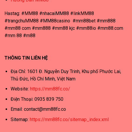
Hastag: #MM88 #nhacaiMM88 #linkMM88
#trangchuMM88 #MM88casino #mm88bet #mm888
#mm88 com #mm888 #mm88 kjc #mm88io #mm88.com
#mm 88 #m88
THÔNG TIN LIÊN HỆ
Địa Chỉ: 1601 Đ. Nguyễn Duy Trinh, Khu phố Phước Lai,
Thủ Đức, Hồ Chí Minh, Việt Nam
Website:
https://mm88fc.co/
Điện Thoại: 0935 839 750
Email:
contact@mm88fc.co
Sitemap:
https://mm88fc.co/sitemap_index.xml