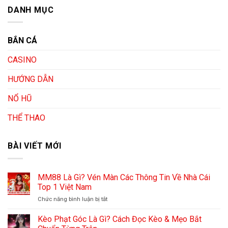
DANH MỤC
BẮN CÁ
CASINO
HƯỚNG DẪN
NỔ HŨ
THỂ THAO
BÀI VIẾT MỚI
MM88 Là Gì? Vén Màn Các Thông Tin Về Nhà Cái
Top 1 Việt Nam
Chức năng bình luận bị tắt
ở
MM88
Là
Kèo Phạt Góc Là Gì? Cách Đọc Kèo & Mẹo Bắt
Gì?