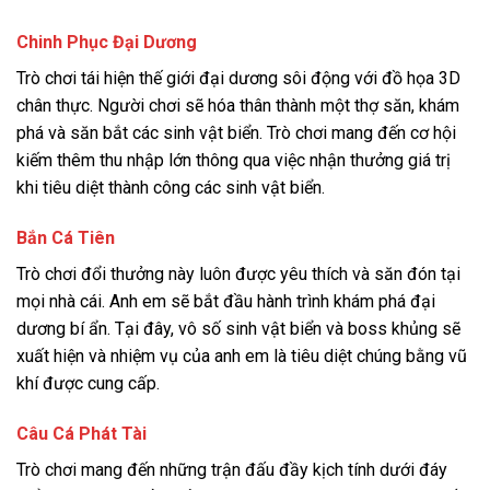
Chinh Phục Đại Dương
Trò chơi tái hiện thế giới đại dương sôi động với đồ họa 3D
chân thực. Người chơi sẽ hóa thân thành một thợ săn, khám
phá và săn bắt các sinh vật biển. Trò chơi mang đến cơ hội
kiếm thêm thu nhập lớn thông qua việc nhận thưởng giá trị
khi tiêu diệt thành công các sinh vật biển.
Bắn Cá Tiên
Trò chơi đổi thưởng này luôn được yêu thích và săn đón tại
mọi nhà cái. Anh em sẽ bắt đầu hành trình khám phá đại
dương bí ẩn. Tại đây, vô số sinh vật biển và boss khủng sẽ
xuất hiện và nhiệm vụ của anh em là tiêu diệt chúng bằng vũ
khí được cung cấp.
Câu Cá Phát Tài
Trò chơi mang đến những trận đấu đầy kịch tính dưới đáy